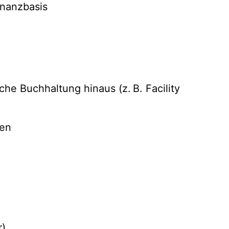
inanzbasis
he Buchhaltung hinaus (z. B. Facility
men
r)