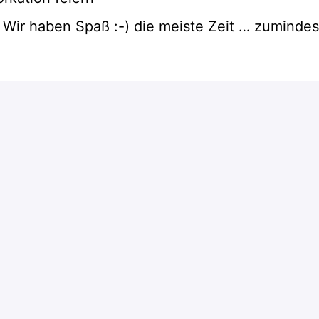
 Wir haben Spaß :-) die meiste Zeit … zumindest
Apply
or
Apply with Indeed